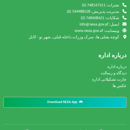
نشرات:
(0) 748147311
مدیریت پذیریش:
(0) 749988528
شکایات:
(0) 748408421
ایمیل: info@nexa.gov.af
ویبسایت: www.nexa.gov.af
کوچه یفتلی ها، سرک وزرات داخله قبلی، شهر نو - کابل
درباره اداره
درباره اداره
دیدگاه و رسالت
چارت تشکیلاتی اداره
عکس ها
Download NEXA App