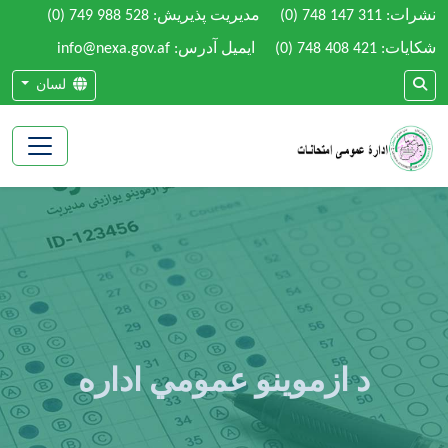
نشرات:
(0) 748 147 311
مدیریت پذیریش:
(0) 749 988 528
شکایات:
(0) 748 408 421
ایمیل آدرس: info@nexa.gov.af
لسان
د ازموینو عمومي اداره