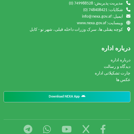
مدیریت پذیریش:
(0) 749988528
شکایات:
(0) 748408421
ایمیل: info@nexa.gov.af
ویبسایت: www.nexa.gov.af
کوچه یفتلی ها، سرک وزرات داخله قبلی، شهر نو - کابل
درباره اداره
درباره اداره
دیدگاه و رسالت
چارت تشکیلاتی اداره
عکس ها
Download NEXA App