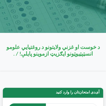
د خوست او غزني ولايتونو د روغتيايي علومو
انسټېټيوټونو ايګزيټ ازموينو پايلې! / .
آی‌دی امتحان‌تان را وارد کنید