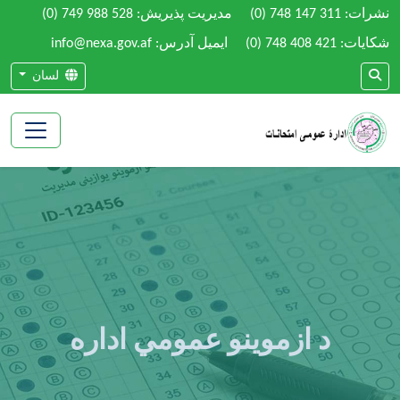
نشرات:
(0) 748 147 311
مدیریت پذیریش:
(0) 749 988 528
شکایات:
(0) 748 408 421
ایمیل آدرس: info@nexa.gov.af
لسان
د ازموینو عمومي اداره