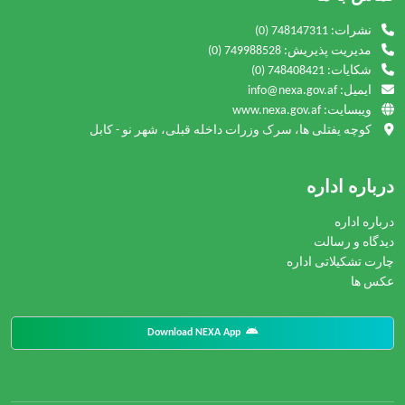
نشرات:
(0) 748147311
مدیریت پذیریش:
(0) 749988528
شکایات:
(0) 748408421
ایمیل: info@nexa.gov.af
ویبسایت: www.nexa.gov.af
کوچه یفتلی ها، سرک وزرات داخله قبلی، شهر نو - کابل
درباره اداره
درباره اداره
دیدگاه و رسالت
چارت تشکیلاتی اداره
عکس ها
Download NEXA App