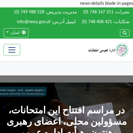
news-details blade in pages
نشرات:
(0) 748 147 311
مدیریت پذیریش:
(0) 749 988 528
شکایات:
(0) 748 408 421
ایمیل آدرس: info@nexa.gov.af
لسان
در مراسم افتتاح این امتحانات،
مسؤولین محلی، اعضای رهبری