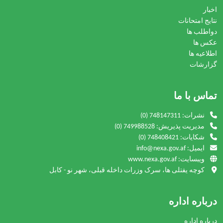
اخبار
نتایج امتحانات
دواطلب ها
عکس ها
اطلاعیه ها
گزارشات
تماس با ما
نشرات:
(0) 748147311
مدیریت پذیریش:
(0) 749988528
شکایات:
(0) 748408421
ایمیل: info@nexa.gov.af
ویبسایت: www.nexa.gov.af
کوچه یفتلی ها، سرک وزرات داخله قبلی، شهر نو - کابل
درباره اداره
درباره اداره