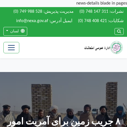
news-details blade in pages
نشرات:
(0) 748 147 311
مدیریت پذیریش:
(0) 749 988 528
شکایات:
(0) 748 408 421
ایمیل آدرس: info@nexa.gov.af
لسان
۸ جریب زمین برای آمریت امور