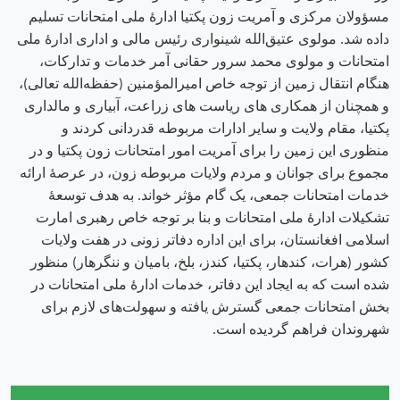
مسؤولان مرکزی و آمریت زون پکتیا ادارهٔ ملی امتحانات تسلیم
داده شد. مولوی عتیق‌الله شینواری رئیس مالی و اداری ادارهٔ ملی
امتحانات و مولوی محمد سرور حقانی آمر خدمات و تدارکات،
هنگام انتقال زمین از توجه خاص امیرالمؤمنین (حفظه‌الله تعالی)،
و همچنان از همکاری های ریاست های زراعت، آبیاری و مالداری
پکتیا، مقام ولایت و سایر ادارات مربوطه قدردانی کردند و
منظوری این زمین را برای آمریت امور امتحانات زون پکتیا و در
مجموع برای جوانان و مردم ولایات مربوطه زون، در عرصهٔ ارائه
خدمات امتحانات جمعی، یک گام مؤثر خواند. به هدف توسعهٔ
تشکیلات ادارهٔ ملی امتحانات و بنا بر توجه خاص رهبری امارت
اسلامی افغانستان، برای این اداره دفاتر زونی در هفت ولایات
کشور (هرات، کندهار، پکتیا، کندز، بلخ، بامیان و ننگرهار) منظور
شده است که به ایجاد این دفاتر، خدمات ادارهٔ ملی امتحانات در
بخش امتحانات جمعی گسترش یافته و سهولت‌های لازم برای
شهروندان فراهم گردیده است.