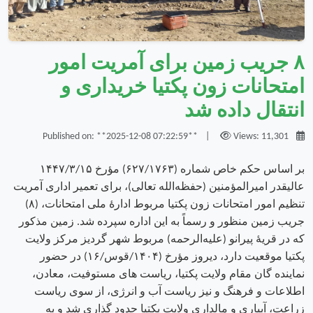
۸ جریب زمین برای آمریت امور
امتحانات زون پکتیا خریداری و
انتقال داده شد
|
Views: 11,301
Published on: **2025-12-08 07:22:59**
بر اساس حکم خاص شماره (۶۲۷/۱۷۶۳) مؤرخ ۱۴۴۷/۳/۱۵
عالیقدر امیرالمؤمنین (حفظه‌الله تعالی)، برای تعمیر اداری آمریت
تنظیم امور امتحانات زون پکتیا مربوط ادارهٔ ملی امتحانات، (۸)
جریب زمین منظور و رسماً به این اداره سپرده شد. زمین مذکور
که در قریهٔ پیرانو (علیه‌الرحمه) مربوط شهر گردیز مرکز ولایت
پکتیا موقعیت دارد، دیروز مؤرخ (۱۴۰۴/قوس/۱۶) در حضور
نماینده گان مقام ولایت پکتیا، ریاست های مستوفیت، معادن،
اطلاعات و فرهنگ و نیز ریاست آب و انرژی، از سوی ریاست
زراعت، آبیاری و مالداری ولایت پکتیا حدود گذاری شد و به